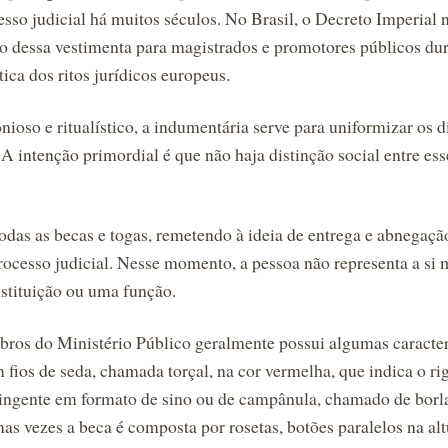
esso judicial há muitos séculos. No Brasil, o Decreto Imperial n
 dessa vestimenta para magistrados e promotores públicos dura
ica dos ritos jurídicos europeus.
nioso e ritualístico, a indumentária serve para uniformizar os 
 A intenção primordial é que não haja distinção social entre es
odas as becas e togas, remetendo à ideia de entrega e abnegaçã
processo judicial. Nesse momento, a pessoa não representa a si
stituição ou uma função.
bros do Ministério Público geralmente possui algumas caracte
fios de seda, chamada torçal, na cor vermelha, que indica o rig
 pingente em formato de sino ou de campânula, chamado de borl
as vezes a beca é composta por rosetas, botões paralelos na altu