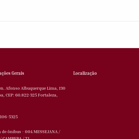
ações Gerais
Localização
en. Afonso Albuquerque Lima, 130
, CEP: 60.822-325 Fortaleza,
3106-5325
 de ônibus - 004 MESSEJANA /
/ CAMBEBA / TJ