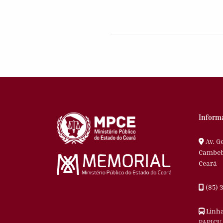
Inform
Av. G
Cambeba
Ceará
(85) 
Linha
PAPICU 